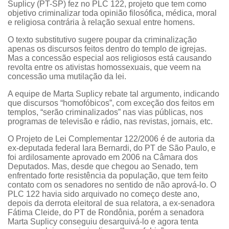
Suplicy (PT-SP) fez no PLC 122, projeto que tem como
objetivo criminalizar toda opinião filosófica, médica, moral
e religiosa contrária à relação sexual entre homens.
O texto substitutivo sugere poupar da criminalização
apenas os discursos feitos dentro do templo de igrejas.
Mas a concessão especial aos religiosos está causando
revolta entre os ativistas homossexuais, que veem na
concessão uma mutilação da lei.
A equipe de Marta Suplicy rebate tal argumento, indicando
que discursos “homofóbicos”, com exceção dos feitos em
templos, “serão criminalizados” nas vias públicas, nos
programas de televisão e rádio, nas revistas, jornais, etc.
O Projeto de Lei Complementar 122/2006 é de autoria da
ex-deputada federal Iara Bernardi, do PT de São Paulo, e
foi ardilosamente aprovado em 2006 na Câmara dos
Deputados. Mas, desde que chegou ao Senado, tem
enfrentado forte resistência da população, que tem feito
contato com os senadores no sentido de não aprová-lo. O
PLC 122 havia sido arquivado no começo deste ano,
depois da derrota eleitoral de sua relatora, a ex-senadora
Fátima Cleide, do PT de Rondônia, porém a senadora
Marta Suplicy conseguiu desarquivá-lo e agora tenta