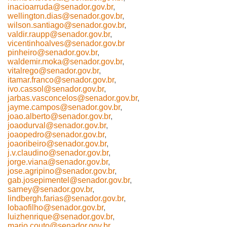
inacioarruda@senador.gov.br
,
wellington.dias@senador.gov.br
,
wilson.santiago@senador.gov.br
,
valdir.raupp@senador.gov.br
,
vicentinhoalves@senador.gov.br
pinheiro@senador.gov.br
,
waldemir.moka@senador.gov.br
,
vitalrego@senador.gov.br
,
itamar.franco@senador.gov.br
,
ivo.cassol@senador.gov.br
,
jarbas.vasconcelos@senador.gov.br
,
jayme.campos@senador.gov.br
,
joao.alberto@senador.gov.br
,
joaodurval@senador.gov.br
,
joaopedro@senador.gov.br
,
joaoribeiro@senador.gov.br
,
j.v.claudino@senador.gov.br
,
jorge.viana@senador.gov.br
,
jose.agripino@senador.gov.br
,
gab.josepimentel@senador.gov.br
,
sarney@senador.gov.br
,
lindbergh.farias@senador.gov.br
,
lobaofilho@senador.gov.br
,
luizhenrique@senador.gov.br
,
mario.couto@senador.gov.br
,