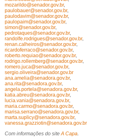
mozarildo@senador.gov.br
,
paulobauer@senador.gov.br
,
paulodavim@senador.gov.br
,
paulopaim@senador.gov.br
,
simon@senador.gov.br
,
pedrotaques@senador.gov.br
,
randolfe.rodrigues@senador.gov.br
,
renan.calheiros@senador.gov.br
,
ricardoferraco@senador.gov.br
,
roberto.requiao@senador.gov.br
,
rodrigo.rollemberg@senador.gov.br
,
romero.juca@senador.gov.br
,
sergio.oliveira@senador.gov.br
ana.amelia@senadora.gov.br
,
ana.rita@senadora.gov.br
,
angela.portela@senadora.gov.br
,
katia.abreu@senadora.gov.br
,
lucia.vania@senadora.gov.br
,
maria.carmo@senadora.gov.br
,
marisa.serrano@senadora.gov.br
,
marta.suplicy@senadora.gov.br
,
vanessa.grazziotin@senadora.gov.br
Com informações do site
A Capa
.