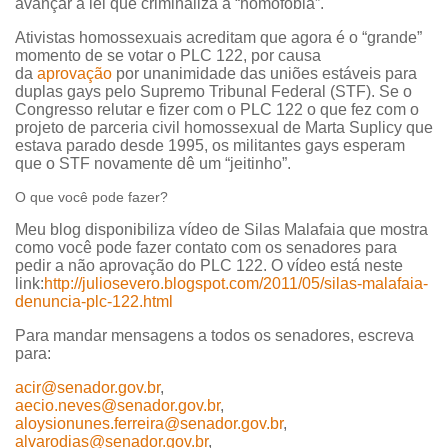
avançar a lei que criminaliza a “homofobia”.
Ativistas homossexuais acreditam que agora é o “grande”
momento de se votar o PLC 122, por causa
da
aprovação
por unanimidade das uniões estáveis para
duplas gays pelo Supremo Tribunal Federal (STF). Se o
Congresso relutar e fizer com o PLC 122 o que fez com o
projeto de parceria civil homossexual de Marta Suplicy que
estava parado desde 1995, os militantes gays esperam
que o STF novamente dê um “jeitinho”.
O que você pode fazer?
Meu blog disponibiliza vídeo de Silas Malafaia que mostra
como você pode fazer contato com os senadores para
pedir a não aprovação do PLC 122. O vídeo está neste
link:
http://juliosevero.blogspot.com/2011/05/silas-malafaia-
denuncia-plc-122.html
Para mandar mensagens a todos os senadores, escreva
para:
acir@senador.gov.br
,
aecio.neves@senador.gov.br
,
aloysionunes.ferreira@senador.gov.br
,
alvarodias@senador.gov.br
,