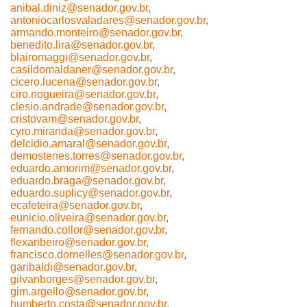
anibal.diniz@senador.gov.br
,
antoniocarlosvaladares@senador.gov.br
,
armando.monteiro@senador.gov.br
,
benedito.lira@senador.gov.br
,
blairomaggi@senador.gov.br
,
casildomaldaner@senador.gov.br
,
cicero.lucena@senador.gov.br
,
ciro.nogueira@senador.gov.br
,
clesio.andrade@senador.gov.br
,
cristovam@senador.gov.br
,
cyro.miranda@senador.gov.br
,
delcidio.amaral@senador.gov.br
,
demostenes.torres@senador.gov.br
,
eduardo.amorim@senador.gov.br
,
eduardo.braga@senador.gov.br
,
eduardo.suplicy@senador.gov.br
,
ecafeteira@senador.gov.br
,
eunicio.oliveira@senador.gov.br
,
fernando.collor@senador.gov.br
,
flexaribeiro@senador.gov.br
,
francisco.dornelles@senador.gov.br
,
garibaldi@senador.gov.br
,
gilvanborges@senador.gov.br
,
gim.argello@senador.gov.br
,
humberto.costa@senador.gov.br
,