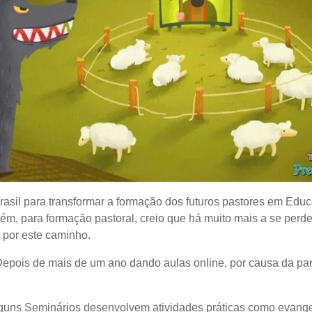
asil para transformar a formação dos futuros pastores em Educa
rém, para formação pastoral, creio que há muito mais a se perd
 por este caminho.
 Depois de mais de um ano dando aulas online, por causa da p
Alguns Seminários desenvolvem atividades práticas como evangeli