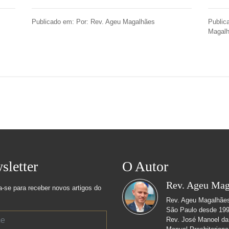
Publicado em: Por: Rev. Ageu Magalhães
Public
Magal
sletter
O Autor
Rev. Ageu Mag
a-se para receber novos artigos do
Rev. Ageu Magalhães 
São Paulo desde 1999
Rev. José Manoel da