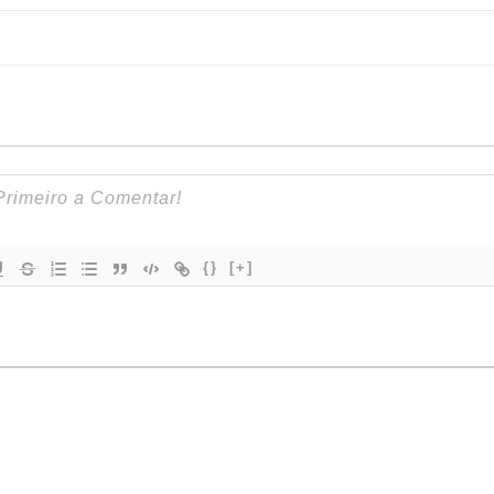
{}
[+]