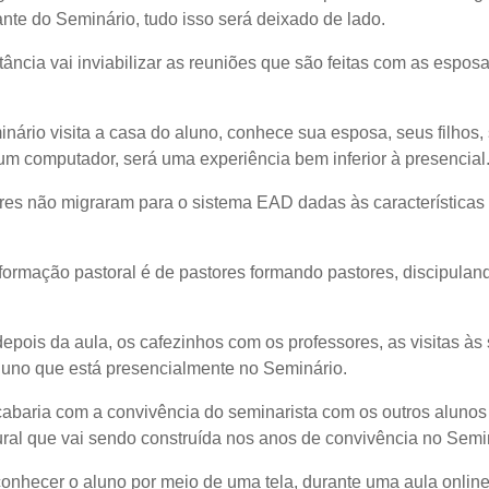
ante do Seminário, tudo isso será deixado de lado.
ância vai inviabilizar as reuniões que são feitas com as espos
nário visita a casa do aluno, conhece sua esposa, seus filhos, 
e um computador, será uma experiência bem inferior à presencial
res não migraram para o sistema EAD dadas às características
a formação pastoral é de pastores formando pastores, discipul
 depois da aula, os cafezinhos com os professores, as visitas às
aluno que está presencialmente no Seminário.
cabaria com a convivência do seminarista com os outros alunos
tural que vai sendo construída nos anos de convivência no Semi
conhecer o aluno por meio de uma tela, durante uma aula onlin