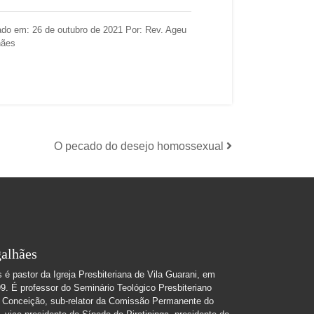
ado em: 26 de outubro de 2021 Por: Rev. Ageu
hães
O pecado do desejo homossexual
alhães
é pastor da Igreja Presbiteriana de Vila Guarani, em
. É professor do Seminário Teológico Presbiteriano
 Conceição, sub-relator da Comissão Permanente do