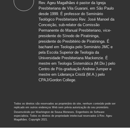
Rev. Ageu Magalhães é pastor da Igreja
Presbiteriana de Vila Guarani, em São Paulo
desde 1999. É professor do Seminário
Teológico Presbiteriano Rev. José Manoel da
Conceição, sub-relator da Comissão
Permanente do Manual Presbiteriano, vice-
presidente do Sínodo de Piratininga,
presidente do Presbitério de Piratininga. É
bacharel em Teologia pelo Seminário JMC e
pela Escola Superior de Teologia da
Universidade Presbiteriana Mackenzie. É
mestre em Teologia Sistemática (M.Div.) pelo
Centro de Pós-graduação Andrew Jumper e
mestre em Liderança Cristã (M.A.) pelo
CPAJ/Gordon College.
Todos os direitos são reservados ao proprietário do site, nenhum conteúdo pode ser
replicado em outros endereços Web sem prévia autorização do seu prorietário.
Desenvolvido por Washington de Sousa Meneses, Engenheiro de Software
especialista. Todos os direitos de propriedade intelectual reservados à Rev. Ageu
Magalhães. Copyright 2021.