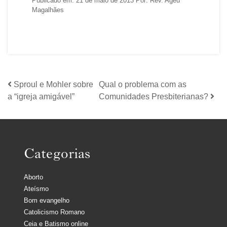
Publicado em: 21 de maio de 2013 Por: Rev. Ageu
Magalhães
Sproul e Mohler sobre
Qual o problema com as
a “igreja amigável”
Comunidades Presbiterianas?
Categorias
Aborto
Ateísmo
Bom evangelho
Catolicismo Romano
Ceia e Batismo online