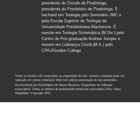
presidente do Sínodo de Piratininga,
presidente do Presbitério de Piratininga. É
bacharel em Teologia pelo Seminário JMC e
pela Escola Superior de Teologia da
Universidade Presbiteriana Mackenzie. É
mestre em Teologia Sistemática (M.Div.) pelo
Centro de Pós-graduação Andrew Jumper e
mestre em Liderança Cristã (M.A.) pelo
CPAJ/Gordon College.
Todos os direitos são reservados ao proprietário do site, nenhum conteúdo pode ser
replicado em outros endereços Web sem prévia autorização do seu prorietário.
Desenvolvido por Washington de Sousa Meneses, Engenheiro de Software
especialista. Todos os direitos de propriedade intelectual reservados à Rev. Ageu
Magalhães. Copyright 2021.