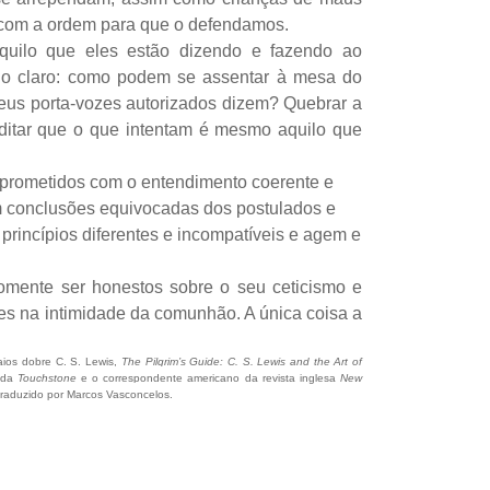
o com a ordem para que o defendamos.
quilo que eles estão dizendo e fazendo ao
do claro: como podem se assentar à mesa do
us porta-vozes autorizados dizem? Quebrar a
editar que o que intentam é mesmo aquilo que
mprometidos com o entendimento coerente e
ram conclusões equivocadas dos postulados e
princípios diferentes e incompatíveis e agem e
omente ser honestos sobre o seu ceticismo e
les na intimidade da comunhão. A única coisa a
ios dobre C. S. Lewis,
The Pilgrim’s Guide: C. S. Lewis and the Art of
 da
Touchstone
e o correspondente americano da revista inglesa
New
 traduzido por Marcos Vasconcelos.