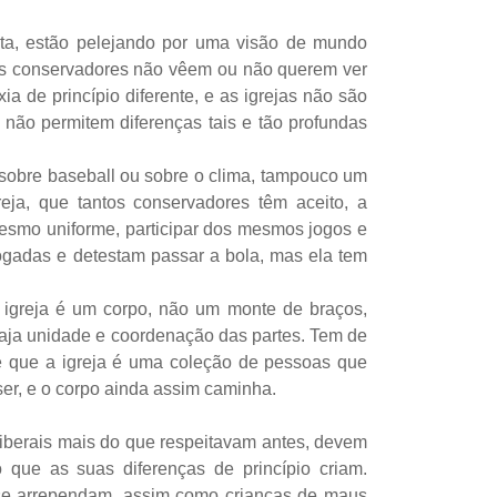
onta, estão pelejando por uma visão de mundo
os conservadores não vêem ou não querem ver
a de princípio diferente, e as igrejas não são
não permitem diferenças tais e tão profundas
sobre baseball ou sobre o clima, tampouco um
eja, que tantos conservadores têm aceito, a
mesmo uniforme, participar dos mesmos jogos e
gadas e detestam passar a bola, mas ela tem
 igreja é um corpo, não um monte de braços,
haja unidade e coordenação das partes. Tem de
que a igreja é uma coleção de pessoas que
er, e o corpo ainda assim caminha.
 liberais mais do que respeitavam antes, devem
que as suas diferenças de princípio criam.
e se arrependam, assim como crianças de maus