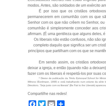
modos. Antes, são soldados de um exército an
É por isso que os cristãos ortodox
permanecerem em comunhão com os que são t
Senhor com os que não crêem no Senhor, ou 
comunhão é simplesmente conceder aos cristã
afirmam. (É uma gentileza que alguns deles, é
Os liberais não estão confusos, não são 
completo daquilo que significa ser um cris
princípios que partilham com os que se mantêm
Em sendo assim, os cristãos ortodoxo
deixar a igreja, e então (quando não a deixam
fazer com os liberais é respeitá-los por suas
*
Diretor de publicação da
Trinity Episcopal School for Minist
Witness
(Eerdmasn, 1998) e está trabalhando num volume da série ti
Directions
. “Seja justo com os liberais” (Be Fair to the Liberals) apar
Compartilhe nas redes!
Facebook
Twitter
Email
Share