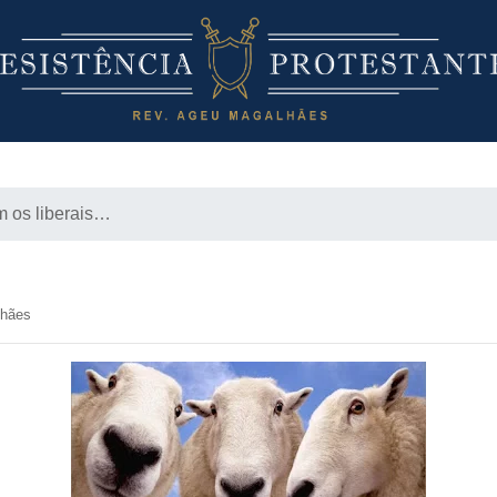
m os liberais…
…
lhães