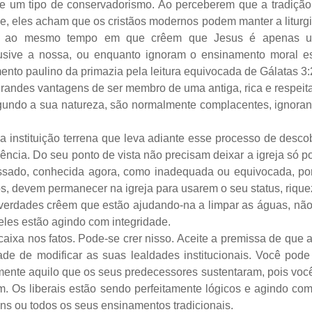
r de um tipo de conservadorismo. Ao perceberem que a tradiç
 eles acham que os cristãos modernos podem manter a liturgia
no, ao mesmo tempo em que crêem que Jesus é apenas 
clusive a nossa, ou enquanto ignoram o ensinamento moral 
ento paulino da primazia pela leitura equivocada de Gálatas 3:
s grandes vantagens de ser membro de uma antiga, rica e respe
undo a sua natureza, são normalmente complacentes, ignorante
é a instituição terrena que leva adiante esse processo de desco
ncia. Do seu ponto de vista não precisam deixar a igreja só 
passado, conhecida agora, como inadequada ou equivocada, 
os, devem permanecer na igreja para usarem o seu status, riqu
 verdades crêem que estão ajudando-na a limpar as águas, nã
eles estão agindo com integridade.
ncaixa nos fatos. Pode-se crer nisso. Aceite a premissa de que
ade de modificar as suas lealdades institucionais. Você pode
lmente aquilo que os seus predecessores sustentaram, pois vo
m. Os liberais estão sendo perfeitamente lógicos e agindo co
ns ou todos os seus ensinamentos tradicionais.