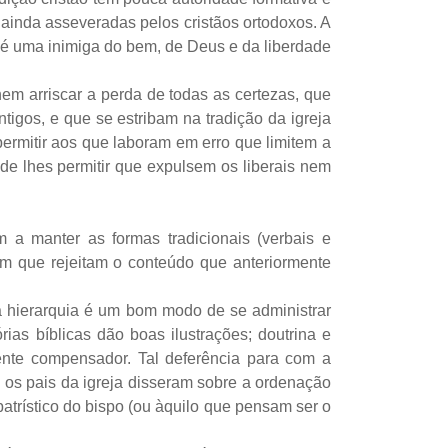
ainda asseveradas pelos cristãos ortodoxos. A
: é uma inimiga do bem, de Deus e da liberdade
em arriscar a perda de todas as certezas, que
igos, e que se estribam na tradição da igreja
 permitir aos que laboram em erro que limitem a
e lhes permitir que expulsem os liberais nem
 a manter as formas tradicionais (verbais e
e em que rejeitam o conteúdo que anteriormente
ma hierarquia é um bom modo de se administrar
ias bíblicas dão boas ilustrações; doutrina e
mente compensador. Tal deferência para com a
 os pais da igreja disseram sobre a ordenação
trístico do bispo (ou àquilo que pensam ser o