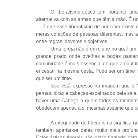
O liberalismo cético tem, portanto, u
alternativa com as armas que têm à mão. É 
— é que esse liberalismo de princípio existe 
meras coleções de pessoas diferentes, mas a
entre regras, deveres e objetivos.
Uma igreja não é um clube no qual um 
grande prado onde ovelhas e bodes pastam j
comunidade é mais essencial do que a doutrin
encestar na mesma cesta. Pode ser um time 
que ser um time.
Isso está expresso na imagem que o N
pernas, tórax e cabeças espalhados pela sala
haver uma Cabeça a quem todos os membros
obedecem apenas a si mesmas assume que cada 
A integridade do liberalismo significa
também apartar-se deles muito mais profun
Eclesiásticos liberais não estão fingindo p