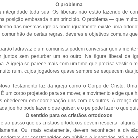
O problema
ma integridade toda sua. Os liberais não estão fazendo de c
uma posição embasada num princípio. O problema — que muit
dentro das mesmas igrejas onde igualmente existe uma ortodoxi
 comunhão de certas regras, deveres e objetivos comuns que 
barão ladravaz e um comunista podem conversar genialmente 
untos sem perturbar um ao outro. Na figura liberal da igr
a. A igreja se parece mais com um time que precisa vestir o 
muito ruim, cujos jogadores quase sempre se esquecem das jo
ovo Testamento faz da igreja como o Corpo de Cristo. Uma
. É um corpo projetado para se mover, e movimento exige que 
 obedecem em coordenação uns com os outros. A crença de 
joelho pode fazer o que quiser, e o pé pode fazer o que quis
O sentido para os cristãos ortodoxos
 que ao passo que os cristãos ortodoxos devem respeitar alguns
damente. Ou, mais exatamente, devem reconhecer a divisão 
ara poderem ser constrangidos em público e ignorados até qu