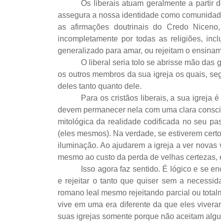
Os liberais atuam geralmente a parti
assegura a nossa identidade como comunidade,
as afirmações doutrinais do Credo Nice
incompletamente por todas as religiões, in
generalizado para amar, ou rejeitam o ensinam
O liberal seria tolo se abrisse mão da
os outros membros da sua igreja os quais, seg
deles tanto quanto dele.
Para os cristãos liberais, a sua igreja 
devem permanecer nela com uma clara consciê
mitológica da realidade codificada no seu 
(eles mesmos). Na verdade, se estiverem cert
iluminação. Ao ajudarem a igreja a ver novas
mesmo ao custo da perda de velhas certezas, 
Isso agora faz sentido. É lógico e se e
e rejeitar o tanto que quiser sem a necessid
romano leal mesmo rejeitando parcial ou tota
vive em uma era diferente da que eles vivera
suas igrejas somente porque não aceitam algu