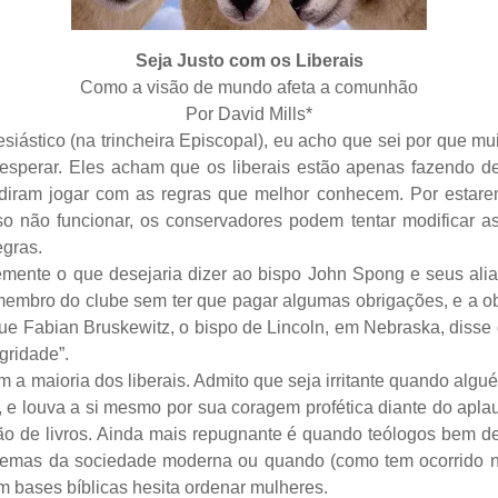
Seja Justo com os Liberais
Como a visão de mundo afeta a comunhão
Por David Mills*
iástico (na trincheira Episcopal), eu acho que sei por que m
e esperar. Eles acham que os liberais estão apenas fazendo 
diram jogar com as regras que melhor conhecem. Por estare
o não funcionar, os conservadores podem tentar modificar as 
egras.
ente o que desejaria dizer ao bispo John Spong e seus alia
mbro do clube sem ter que pagar algumas obrigações, e a obri
e Fabian Bruskewitz, o bispo de Lincoln, em Nebraska, disse q
gridade”.
m a maioria dos liberais. Admito que seja irritante quando alg
 e louva a si mesmo por sua coragem profética diante do aplaus
ão de livros. Ainda mais repugnante é quando teólogos bem 
emas da sociedade moderna ou quando (como tem ocorrido na I
m bases bíblicas hesita ordenar mulheres.