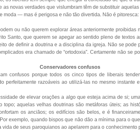
 as novas verdades que vislumbram têm de substituir aquelas 
 de moda — mas é perigosa e não tão divertida. Não é pitoresca
podem ou não querem explorar áreas anteriormente proibidas n
o Santo, que querem se apegar ao sentido pleno de textos ant
eito de definir a doutrina e a disciplina da igreja. Não se pode
omplicados era chamado de “ortodoxia”. Certamente não se pod
Conservadores confusos
cam confusos porque todos os cinco tipos de liberais tendem
endo perfeitamente razoáveis ao utilizá-las no mesmo instant
cessidade de elevar orações a algo que esteja acima de si; u
topo; aquelas velhas doutrinas são metáforas úteis; as histór
confortam os anciãos; os edifícios são belos, e é financeira
. Por exemplo, quando bispos que não dão a mínima para o que
 vida de seus paroquianos ao apelarem para o conhecimento pa