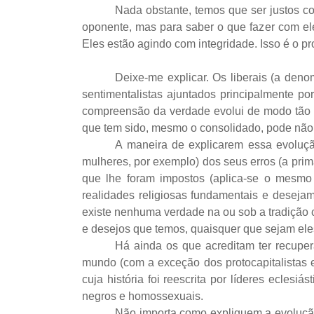
Nada obstante, temos que ser justos co
oponente, mas para saber o que fazer com ele
Eles estão agindo com integridade. Isso é o p
Deixe-me explicar. Os liberais (a denom
sentimentalistas ajuntados principalmente 
compreensão da verdade evolui de modo tão ra
que tem sido, mesmo o consolidado, pode não 
A maneira de explicarem essa evoluçã
mulheres, por exemplo) dos seus erros (a prim
que lhe foram impostos (aplica-se o mesmo e
realidades religiosas fundamentais e desej
existe nenhuma verdade na ou sob a tradição c
e desejos que temos, quaisquer que sejam ele
Há ainda os que acreditam ter recupera
mundo (com a exceção dos protocapitalistas e 
cuja história foi reescrita por líderes ecles
negros e homossexuais.
Não importa como expliquem a evolução,