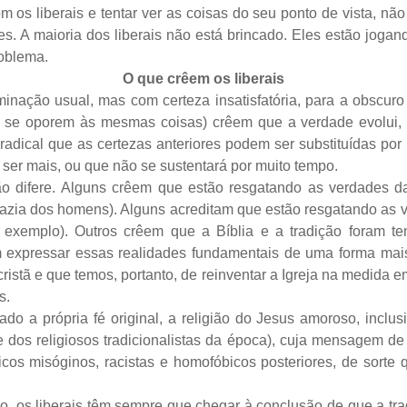
m os liberais e tentar ver as coisas do seu ponto de vista, n
s. A maioria dos liberais não está brincado. Eles estão joga
roblema.
O que crêem os liberais
inação usual, mas com certeza insatisfatória, para a obscuro c
por se oporem às mesmas coisas) crêem que a verdade evolui,
dical que as certezas anteriores podem ser substituídas por
ser mais, ou que não se sustentará por muito tempo.
o difere. Alguns crêem que estão resgatando as verdades da 
azia dos homens). Alguns acreditam que estão resgatando as ve
xemplo). Outros crêem que a Bíblia e a tradição foram tent
am expressar essas realidades fundamentais de uma forma mai
ristã e que temos, portanto, de reinventar a Igreja na medida
s.
do a própria fé original, a religião do Jesus amoroso, inclu
dos religiosos tradicionalistas da época), cuja mensagem de to
iásticos misóginos, racistas e homofóbicos posteriores, de sort
 os liberais têm sempre que chegar à conclusão de que a trad