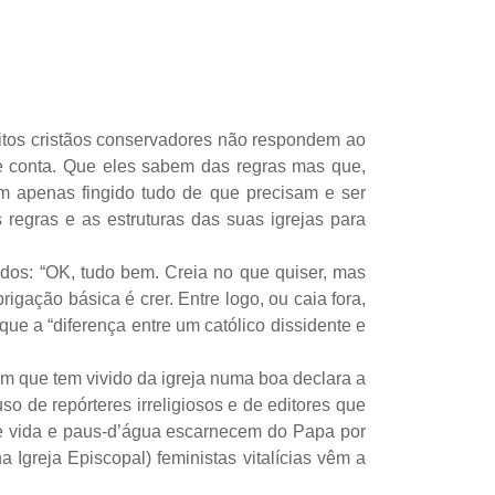
uitos cristãos conservadores não respondem ao
de conta. Que eles sabem das regras mas que,
m apenas fingido tudo de que precisam e ser
regras e as estruturas das suas igrejas para
dos: “OK, tudo bem. Creia no que quiser, mas
gação básica é crer. Entre logo, ou caia fora,
ue a “diferença entre um católico dissidente e
uém que tem vivido da igreja numa boa declara a
o de repórteres irreligiosos e de editores que
de vida e paus-d’água escarnecem do Papa por
greja Episcopal) feministas vitalícias vêm a