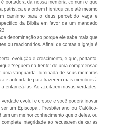
ão é portadora da nossa memória comum e que
 patrística e a ordem hierárquica e até mesmo
um caminho para o deus percebido vaga e
específico da Bíblia em favor de um mandado
23.
itada denominação só porque ele sabe mais que
s ou reacionários. Afinal de contas a igreja é
berta, evolução e crescimento, e que, portanto,
porque “seguem na frente” de uma compreensão
por uma vanguarda iluminada de seus membros
eza e autoridade para trazerem mais membros à
o a enlameá-las. Ao aceitarem novas verdades,
 a verdade evolui e cresce e você poderá inovar
 ser um Episcopal, Presbiteriano ou Católico-
cê tem um melhor conhecimento que o deles, ou
m completa integridade ao recusarem deixar as