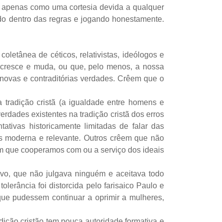
ão apenas como uma cortesia devida a qualquer
ndo dentro das regras e jogando honestamente.
oletânea de céticos, relativistas, ideólogos e
 cresce e muda, ou que, pelo menos, a nossa
 novas e contraditórias verdades. Crêem que o
tradição cristã (a igualdade entre homens e
rdades existentes na tradição cristã dos erros
ativas historicamente limitadas de falar das
s moderna e relevante. Outros crêem que não
 em que cooperamos com ou a serviço dos ideais
sivo, que não julgava ninguém e aceitava todo
lerância foi distorcida pelo farisaico Paulo e
e que pudessem continuar a oprimir a mulheres,
ição cristão tem pouca autoridade formativa e