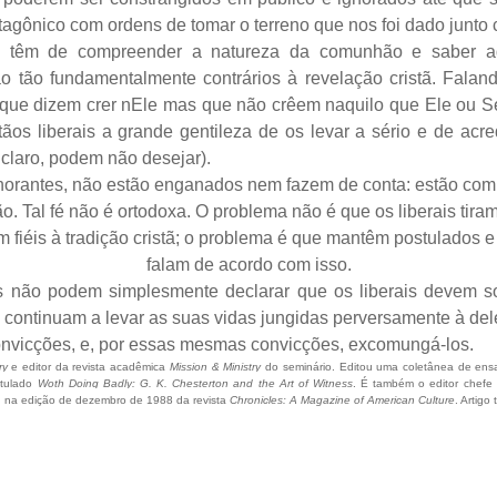
tagônico com ordens de tomar o terreno que nos foi dado junt
os têm de compreender a natureza da comunhão e saber a
ão fundamentalmente contrários à revelação cristã. Falan
que dizem crer nEle mas que não crêem naquilo que Ele ou Se
os liberais a grande gentileza de os levar a sério e de acr
 claro, podem não desejar).
ignorantes, não estão enganados nem fazem de conta: estão co
tão. Tal fé não é ortodoxa. O problema não é que os liberais ti
 fiéis à tradição cristã; o problema é que mantêm postulados e 
falam de acordo com isso.
s não podem simplesmente declarar que os liberais devem s
) continuam a levar as suas vidas jungidas perversamente à de
 convicções, e, por essas mesmas convicções, excomungá-los.
ry
e editor da revista acadêmica
Mission & Ministry
do seminário.
Editou uma coletânea de ensa
tulado
Woth Doing Badly: G. K. Chesterton and the Art of Witness
.
É também o editor chefe
eceu na edição de dezembro de 1988 da revista
Chronicles: A Magazine of American Culture
. Artigo