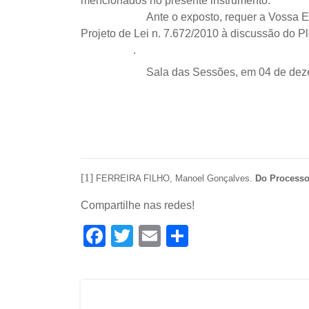
mencionados no presente instrumento.
Ante o exposto, requer a Vossa E
Projeto de Lei n. 7.672/2010 à discussão do P
.
Sala das Sessões, em 04 de dez
[1]
FERREIRA FILHO, Manoel Gonçalves.
Do Processo
Compartilhe nas redes!
Facebook
Twitter
Email
Share