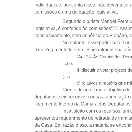
individuais e, por conta disso, não deveria te
comissões é uma delegação legislativa.
Segundo o jurista Manoel Ferreir
legislativa, é conferido às comissões”
[1]
. Assim
conclusivamente, sem anuência do Plenário, so
No entanto, esse poder não é unive
II do Regimento Interno, especialmente na alínea
“Art. 24. Às Comissões Perm
cabe:
II- discutir e votar projetos de le
(…)
e) relativos a matéria
que nã
Ciente disso e com o objetivo de
deputados, seis recursos contra a apreciação con
Regimento Interno da Câmara dos Deputados. V
Insatisfeito com os recursos, um
apresentou requerimento de retirada de tramit
da Casa. Em razão disso, a matéria se encontra