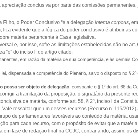
r a apreciação conclusiva por parte das comissões permanentes, 
a Filho, o Poder Conclusivo
“é a delegação
interna corporis
, em
, fica evidente que a lógica do poder conclusivo é atribuir as c
bre matéria pertencente à Casa legislativa.
rsal e, por isso, sofre as limitações estabelecidas não no art. 
 “e” do inciso II do artigo citado:
anentes, em razão da matéria de sua competência, e às demais Comi
i, dispensada a competência do Plenário, salvo o disposto no § 2º d
o possa ser objeto de delegação
, consoante o § 1º do art. 68 da Co
 corrigir a tramitação da proposição, o signatário da presente 
clusiva da matéria, conforme art. 58, § 2º, inciso I da Constitui
ale ressaltar que um desses recursos (Recurso n. 115/2012) 
 grupo de parlamentares favoráveis ao conteúdo da matéria, us
ação para cada recurso, com o propósito de evitar que a matéri
 em fase de redação final na CCJC, contrariando, assim, os dis