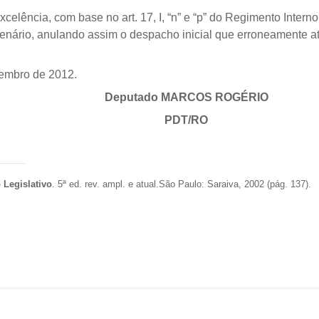
xcelência, com base no art. 17, I, “n” e “p” do Regimento Int
lenário, anulando assim o despacho inicial que erroneamente at
embro de 2012.
Deputado MARCOS ROGÉRIO
PDT/RO
 Legislativo
. 5ª ed. rev. ampl. e atual.São Paulo: Saraiva, 2002 (pág. 137).