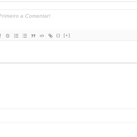
{}
[+]