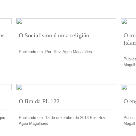
as
O Socialismo é uma religião
O mi
Isla
.
Publicado em: Por: Rev. Ageu Magalhães
Public
Magal
O fim da PL 122
O en
geu
Publicado em: 18 de dezembro de 2013 Por: Rev.
Public
Ageu Magalhães
Magal