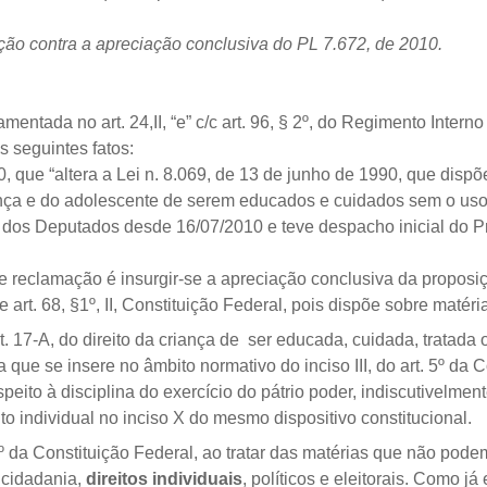
ão contra a apreciação conclusiva do PL 7.672, de 2010.
entada no art. 24,II, “e” c/c art. 96, § 2º, do Regimento Intern
s seguintes fatos:
0, que “altera a Lei n. 8.069, de 13 de junho de 1990, que disp
ança e do adolescente de serem educados e cuidados sem o uso 
 dos Deputados desde 16/07/2010 e teve despacho inicial do P
 reclamação é insurgir-se a apreciação conclusiva da proposição, 
rt. 68, §1º, II, Constituição Federal, pois dispõe sobre matéri
rt. 17-A, do direito da criança de ser educada, cuidada, tratada
 que se insere no âmbito normativo do inciso III, do art. 5º da C
espeito à disciplina do exercício do pátrio poder, indiscutivelme
to individual no inciso X do mesmo dispositivo constitucional.
1º da Constituição Federal, ao tratar das matérias que não podem
 cidadania,
direitos individuais
, políticos e eleitorais. Como já