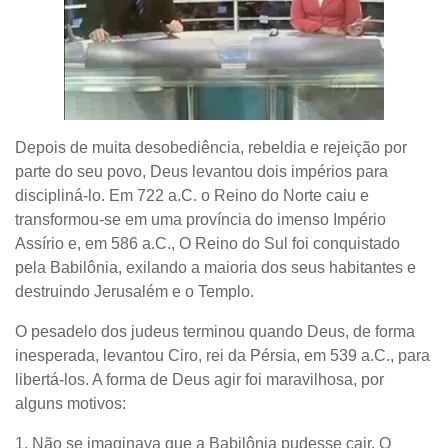
Depois de muita desobediência, rebeldia e rejeição por
parte do seu povo, Deus levantou dois impérios para
discipliná-lo. Em 722 a.C. o Reino do Norte caiu e
transformou-se em uma província do imenso Império
Assírio e, em 586 a.C., O Reino do Sul foi conquistado
pela Babilônia, exilando a maioria dos seus habitantes e
destruindo Jerusalém e o Templo.
O pesadelo dos judeus terminou quando Deus, de forma
inesperada, levantou Ciro, rei da Pérsia, em 539 a.C., para
libertá-los. A forma de Deus agir foi maravilhosa, por
alguns motivos:
1. Não se imaginava que a Babilônia pudesse cair. O