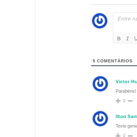
5
COMENTÁRIOS
Victor H
Parabéns! 
0
Ilton San
Texto genia
0