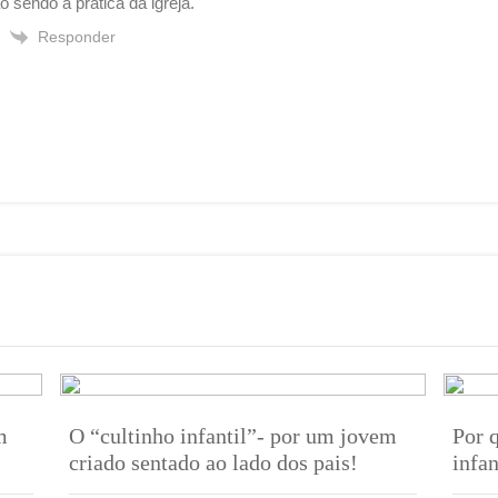
sendo a prática da igreja.
Responder
m
O “cultinho infantil”- por um jovem
Por 
criado sentado ao lado dos pais!
infa