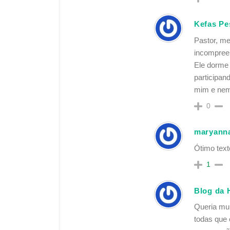
Kefas Pe
Pastor, me
incompreen
Ele dorme 
participan
mim e nem 
0
maryann
Ótimo text
1
Blog da 
Queria mu
todas que 