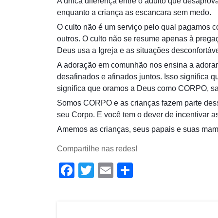
A única diferença entre o adulto que desaprova
enquanto a criança as escancara sem medo.
O culto não é um serviço pelo qual pagamos c
outros. O culto não se resume apenas à pregaç
Deus usa a Igreja e as situações desconfortáv
A adoração em comunhão nos ensina a adorar
desafinados e afinados juntos. Isso signifi
significa que oramos a Deus como CORPO, sabe
Somos CORPO e as crianças fazem parte dessa 
seu Corpo. E você tem o dever de incentivar a
Amemos as crianças, seus papais e suas mamãe
Compartilhe nas redes!
Facebook
Twitter
Email
Share