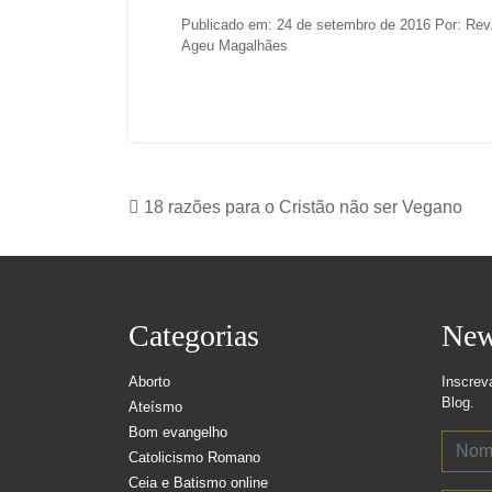
Publicado em: 24 de setembro de 2016 Por: Rev
Ageu Magalhães
18 razões para o Cristão não ser Vegano
Categorias
New
Aborto
Inscrev
Blog.
Ateísmo
Bom evangelho
Catolicismo Romano
Ceia e Batismo online