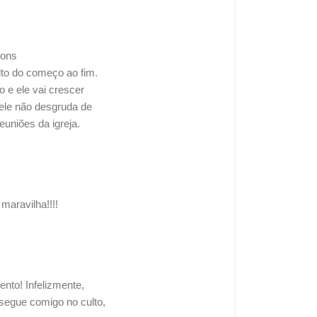
sons
lto do começo ao fim.
 e ele vai crescer
ele não desgruda de
uniões da igreja.
aravilha!!!!
to! Infelizmente,
 segue comigo no culto,