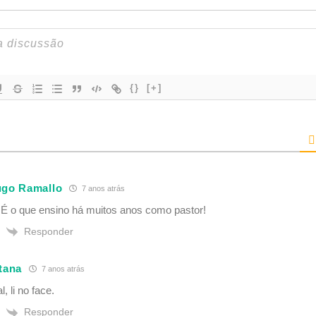
{}
[+]
ugo Ramallo
7 anos atrás
É o que ensino há muitos anos como pastor!
Responder
tana
7 anos atrás
l, li no face.
Responder