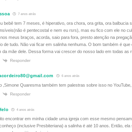
ssoa
7 anos atrás
u bebê tem 7 meses, é hiperativo, ora chora, ora grita, ora balbucia 
síveis(não é pentecostal e nem eu rsrs), mas eu fico com ele no cu
nos meus braços, acorda, saio para fora, presto atenção na pregação
do de tudo. Não vai ficar em salinha nenhuma. O bom também é que 
da mãe dele. Dessa forma vai crescer do nosso lado em todas as re
Responder
acordeiro80@gmail.com
6 anos atrás
o ,Simone Quaresma também tem palestras sobre isso no YouTube, m
Responder
Helo
4 anos atrás
ito encontrar em minha cidade uma igreja com esse mesmo pensamen
conheço (inclusive Presbiteriana) a salinha é até 10 anos. Então, ela