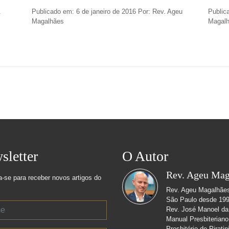
.
Publicado em: 6 de janeiro de 2016 Por: Rev. Ageu
Public
Magalhães
Magal
sletter
O Autor
Rev. Ageu Mag
a-se para receber novos artigos do
Rev. Ageu Magalhães 
São Paulo desde 1999
Rev. José Manoel da
Manual Presbiteriano,
Presbitério de Pirat