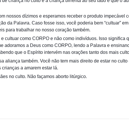
 de criança no culto e a criança birrenta ao seu lado é que o 
om nossos dízimos e esperamos receber o produto impecável c
ão da Palavra. Caso fosse isso, você poderia bem “cultuar” em 
eis para trabalhar no nosso coração também.
 e cultuar como CORPO e não como indivíduos. Isso signifi
ca que adoramos a Deus como CORPO, lendo a Palavra e ensinan
ndo que o Espírito intervém nas orações tanto dos mais culto
aliança também. Você não tem mais direito de estar no culto 
s crianças a amarem estar lá.
s no culto. Não façamos aborto litúrgico.