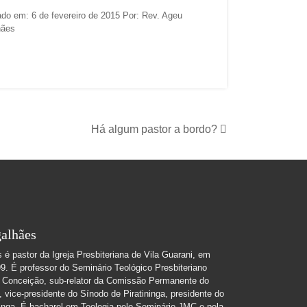
ado em: 6 de fevereiro de 2015 Por: Rev. Ageu
hães
Há algum pastor a bordo?
alhães
é pastor da Igreja Presbiteriana de Vila Guarani, em
. É professor do Seminário Teológico Presbiteriano
 Conceição, sub-relator da Comissão Permanente do
 vice-presidente do Sínodo de Piratininga, presidente do
ininga. É bacharel em Teologia pelo Seminário JMC e pela