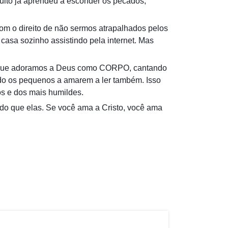
adulto já aprendeu a esconder os pecados,
om o direito de não sermos atrapalhados pelos
casa sozinho assistindo pela internet. Mas
ca que adoramos a Deus como CORPO, cantando
do os pequenos a amarem a ler também. Isso
s e dos mais humildes.
do que elas. Se você ama a Cristo, você ama